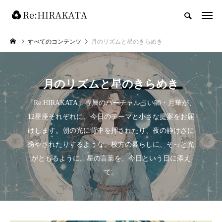
すべてのコンテンツ
月のリズムと星のきらめき
月のリズムと星のきらめき
『Re:HIRAKATA』専属のバーチャル占い師・月華が、
12星座それぞれに、今日のテーマと小さな提案をお届
けします。朝の光に背中を押されたり、夜の静けさに
癒やされたりするような。枚方の暮らしに、そっと光
がともるように。星の言葉を、今日という日に添え
て。