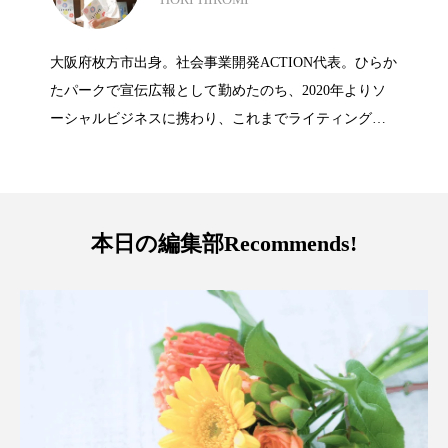
【七十二候】第十四候「鴻雁北（こうが
2026.04.09
じめてあらわる）」4/14～4/19頃｜清明・
大阪府枚方市出身。社会事業開発ACTION代表。ひらか
【七十二候】第十三候「玄鳥至（つばめ
2026.04.04
んかえる）」4/9～4/13頃｜清明・次候
たパークで宣伝広報として勤めたのち、2020年よりソ
末候
ーシャルビジネスに携わり、これまでライティング
や、マーケティングなど、829本以上の動画講義をあげ
きたる）」4/4～4/8頃｜清明・初候
てきた。「枚方で叶えるちょっとだけ丁寧な暮らし」
をコンセプトにしたローカルメディア
「Re:HIRAKATA」を運営。
本日の編集部Recommends!