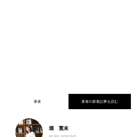
著者
著者の新着記事を読む
【七十二候】第十五候「虹始見（にじは
2026.04.14
堀 寛未
HORI HIROMI